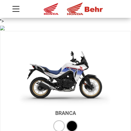
">
BRANCA