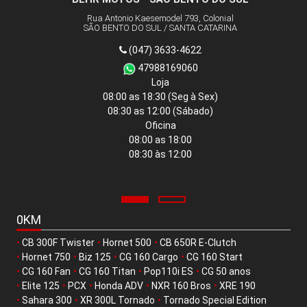
nio Kaesemodel 793, Colonial
Rua Willy J
O DO SUL / SANTA CATARINA
RIO NEGRINHO 
(047) 3633-4622
(047)
47988169060
479
Loja
0 as 18:30
(Seg à Sex)
08:30 às 18
30 as 12:00
(Sábado)
08:30 às 1
Oficina
08:00 as 18:00
08:30 às 12:00
0KM
•
CB 300F Twister
•
Hornet 500
•
CB 650R E-Clutch
•
Hornet 750
•
Biz 125
•
CG 160 Cargo
•
CG 160 Start
•
CG 160 Fan
•
CG 160 Titan
•
Pop110i ES
•
CG 50 anos
•
Elite 125
•
PCX
•
Honda ADV
•
NXR 160 Bros
•
XRE 190
•
Sahara 300
•
XR 300L Tornado
•
Tornado Special Edition