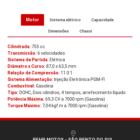
Motor
Sistema elétrico
Capacidade
Dimensões
Chassi
Cilindrada:
755 cc
Transmissão:
6 velocidades
Sistema de Partida:
Elétrica
Diâmetro x Curso:
87,0 x 63,5 mm
Relação de Compressão:
11.0:1
Sistema Alimentação:
Injeção Eletrônica PGM-FI
Combustível:
Gasolina
Tipo:
DOHC, Dois cilindros, 4 tempos, arrefecimento líquido
Potência Máxima:
69,3 CV a 7000 rpm (Gasolina)
Torque Máximo:
7,04 kgf.m a 7000 rpm (Gasolina)
OS - SÃO BENTO DO SUL
BEHR MOTOS 