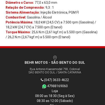
Diâmetro x Curso:
77,0 x 63,0 mm
Relação de Compressão:
9,3 : 1
Sistema Alimentação:
Injeção Eletrônica, PGM FI
Combustível:
Gasolina / Álcool
Potência Máxima:
18,0 kW (24,5 CV) a 7.500 rpm (Gasolina) /
18,2 kW (24,7 CV) a 7.500 rpm (Etanol)
Torque Máximo:
25,6 N.m (2,61 kgf.m) a 5.500 rpm (Gasolina)
/ 26,2 N.m (2,67 kgf.m) a 5.500 rpm (Etanol)
BEHR MOTOS - SÃO BENTO DO SUL
Rua Antonio Kaesemodel 793, Colonial
SÃO BENTO DO SUL / SANTA CATARINA
(047) 3633-4622
47988169060
Loja
08:00 as 18:30
(Seg à Sex)
08:30 as 12:00
(Sábado)