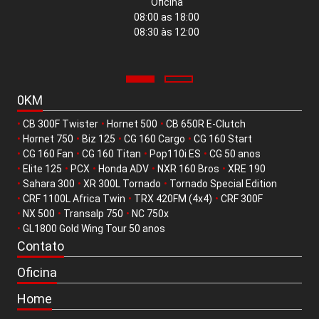
Oficina
08:00 as 18:00
08:30 às 12:00
0KM
•
CB 300F Twister
•
Hornet 500
•
CB 650R E-Clutch
•
Hornet 750
•
Biz 125
•
CG 160 Cargo
•
CG 160 Start
•
CG 160 Fan
•
CG 160 Titan
•
Pop110i ES
•
CG 50 anos
•
Elite 125
•
PCX
•
Honda ADV
•
NXR 160 Bros
•
XRE 190
•
Sahara 300
•
XR 300L Tornado
•
Tornado Special Edition
•
CRF 1100L Africa Twin
•
TRX 420FM (4x4)
•
CRF 300F
•
NX 500
•
Transalp 750
•
NC 750x
•
GL1800 Gold Wing Tour 50 anos
Contato
Oficina
Home