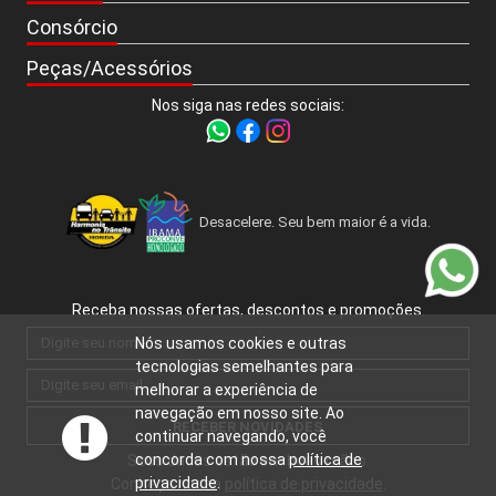
Consórcio
Peças/Acessórios
Nos siga nas redes sociais:
Desacelere. Seu bem maior é a vida.
Receba nossas ofertas, descontos e promoções.
Nós usamos cookies e outras
tecnologias semelhantes para
melhorar a experiência de
navegação em nosso site. Ao
RECEBER NOVIDADES
continuar navegando, você
concorda com nossa
política de
Seus dados estão em boas mãos.
privacidade
.
Conheça nossa
política de privacidade
.