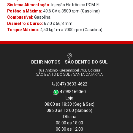
Sistema Alimentação:
Injeção Eletrônica PGM-FI
Potência Máxima:
49,6 CV a 8500 rpm (Gasolina)
Combustível:
Gasolina
Diâmetro x Curso:
67,0 x 66,8 mm
Torque Máximo:
4,50 kgf.m a 7000 rpm (Gasolina)
BEHR MOTOS - SÃO BENTO DO SUL
Rua Antonio Kaesemodel 793, Colonial
SÃO BENTO DO SUL / SANTA CATARINA
(047) 3633-4622
47988169060
Loja
08:00 as 18:30
(Seg à Sex)
08:30 as 12:00
(Sábado)
Oficina
08:00 as 18:00
08:30 às 12:00