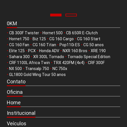
0KM
•
CB 300F Twister
•
Hornet 500
•
CB 650R E-Clutch
•
Hornet 750
•
Biz 125
•
CG 160 Cargo
•
CG 160 Start
•
CG 160 Fan
•
CG 160 Titan
•
Pop110i ES
•
CG 50 anos
•
Elite 125
•
PCX
•
Honda ADV
•
NXR 160 Bros
•
XRE 190
•
Sahara 300
•
XR 300L Tornado
•
Tornado Special Edition
•
CRF 1100L Africa Twin
•
TRX 420FM (4x4)
•
CRF 300F
•
NX 500
•
Transalp 750
•
NC 750x
•
GL1800 Gold Wing Tour 50 anos
Contato
Oficina
Home
Institucional
Veículos